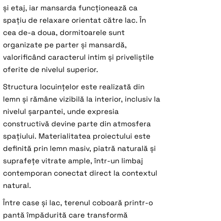
și etaj, iar mansarda funcționează ca
spațiu de relaxare orientat către lac. În
cea de-a doua, dormitoarele sunt
organizate pe parter și mansardă,
valorificând caracterul intim și priveliștile
oferite de nivelul superior.
Structura locuințelor este realizată din
lemn și rămâne vizibilă la interior, inclusiv la
nivelul șarpantei, unde expresia
constructivă devine parte din atmosfera
spațiului. Materialitatea proiectului este
definită prin lemn masiv, piatră naturală și
suprafețe vitrate ample, într-un limbaj
contemporan conectat direct la contextul
natural.
Între case și lac, terenul coboară printr-o
pantă împădurită care transformă