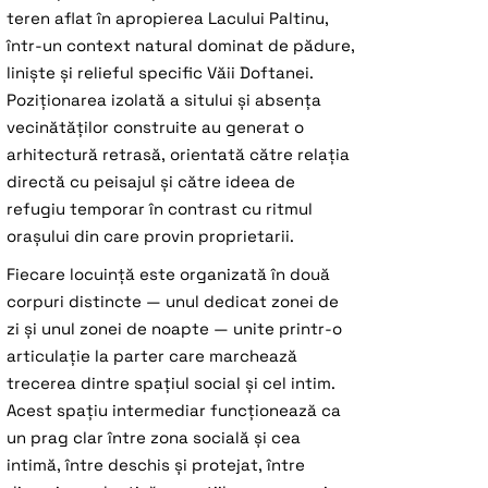
teren aflat în apropierea Lacului Paltinu,
într-un context natural dominat de pădure,
liniște și relieful specific Văii Doftanei.
Poziționarea izolată a sitului și absența
vecinătăților construite au generat o
arhitectură retrasă, orientată către relația
directă cu peisajul și către ideea de
refugiu temporar în contrast cu ritmul
orașului din care provin proprietarii.
Fiecare locuință este organizată în două
corpuri distincte — unul dedicat zonei de
zi și unul zonei de noapte — unite printr-o
articulație la parter care marchează
trecerea dintre spațiul social și cel intim.
Acest spațiu intermediar funcționează ca
un prag clar între zona socială și cea
intimă, între deschis și protejat, între