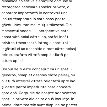
dinamica colectivă a spațiilor comune și
retragerea necesară zonelor private, o
separare importantă în contextul unei
locuiri temporare în care casa poate
găzdui simultan mai mulți utilizatori. Din
momentul accesului, perspectiva este
construită axial către lac, astfel încât
privirea traversează întregul spațiu al
legăturii și se deschide direct către peisaj
prin suprafața vitrată amplă aflată pe
latura opusă.
Corpul de zi este conceput ca un spațiu
generos, complet deschis către peisaj, cu
o latură integral vitrată orientată spre lac
și către panta împădurită care coboară
spre apă. Corpurile de noapte adăpostesc
spațiile private ale celor două locuințe. În
prima, dormitoarele sunt dispuse pe parter