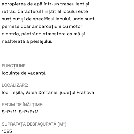
apropierea de apă într-un traseu lent și
retras. Caracterul liniștit al locului este
susținut și de specificul lacului, unde sunt
permise doar ambarcațiuni cu motor
electric, păstrând atmosfera calmă și
nealterată a peisajului.
FUNCȚIUNE:
locuințe de vacanță
LOCALIZARE:
loc. Teșila, Valea Doftanei, județul Prahova
REGIM DE ÎNĂLȚIME:
S+P+M, S+P+E+M
SUPRAFAȚA DESFĂȘURATĂ (M²):
1025