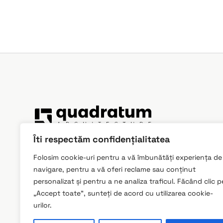
Îti respectăm confidențialitatea
Servicii integrate, de arhitectură și proiectar
clădiri noi sau existente
Folosim cookie-uri pentru a vă îmbunătăți experiența de
navigare, pentru a vă oferi reclame sau conținut
personalizat și pentru a ne analiza traficul. Făcând clic p
„Accept toate”, sunteți de acord cu utilizarea cookie-
Termeni și condiții
•
Politică de confidențialitate
•
P
urilor.
© 2026
Quadratum Architecture