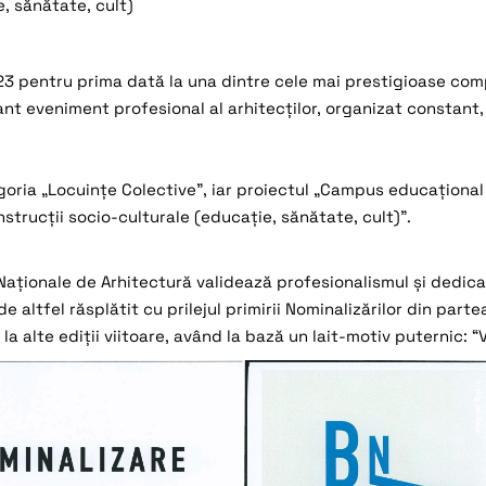
e, sănătate, cult)
3 pentru prima dată la una dintre cele mai prestigioase compe
nt eveniment profesional al arhitecților, organizat constant, d
egoria „Locuințe Colective”, iar proiectul „Campus educațional
nstrucții socio-culturale (educație, sănătate, cult)”.
Naționale de Arhitectură validează profesionalismul și dedica
de altfel răsplătit cu prilejul primirii Nominalizărilor din pa
la alte ediții viitoare, având la bază un lait-motiv puternic: “