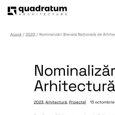
Acasă
2023
Nominalizări Bienala Națională de Arhit
Nominalizăr
Arhitectur
2023
,
Arhitectură
,
Proiecte
|
13 octombrie