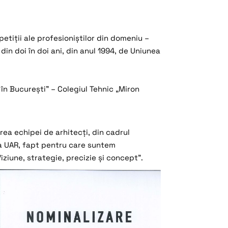
tiții ale profesioniștilor din domeniu –
in doi în doi ani, din anul 1994, de Uniunea
 în București” – Colegiul Tehnic „Miron
rea echipei de arhitecți, din cadrul
rtea UAR, fapt pentru care suntem
Viziune, strategie, precizie și concept”.