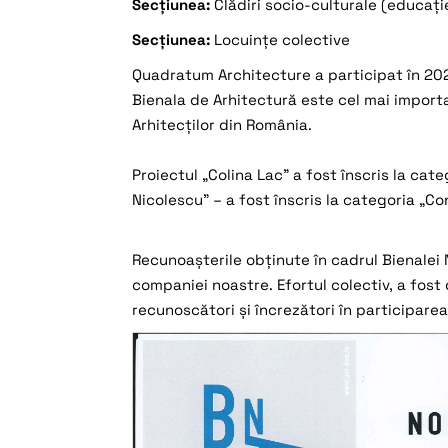
Secțiunea:
Clădiri socio-culturale (educați
Secțiunea:
Locuințe colective
Quadratum Architecture a participat în 202
Bienala de Arhitectură este cel mai importa
Arhitecților din România.
Proiectul „Colina Lac” a fost înscris la cat
Nicolescu” – a fost înscris la categoria „Co
Recunoașterile obținute în cadrul Bienalei 
companiei noastre. Efortul colectiv, a fost 
recunoscători și încrezători în participarea 