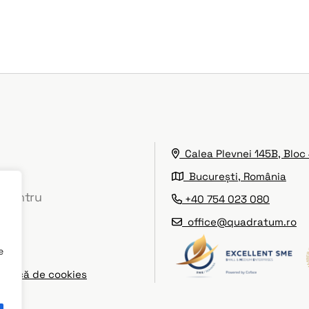
Calea Plevnei 145B, Bloc 
București, România
e pentru
+40 754 023 080
office@quadratum.ro
e
olitică de cookies