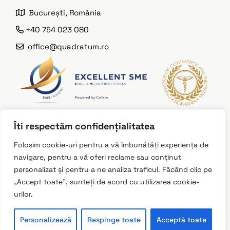
București, România
+40 754 023 080
office@quadratum.ro
Îti respectăm confidențialitatea
Instagram
Folosim cookie-uri pentru a vă îmbunătăți experiența de
navigare, pentru a vă oferi reclame sau conținut
LinkedIn
personalizat și pentru a ne analiza traficul. Făcând clic pe
Facebook
„Accept toate”, sunteți de acord cu utilizarea cookie-
urilor.
Personalizează
Respinge toate
Acceptă toate