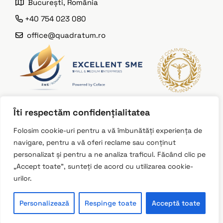
București, România
+40 754 023 080
office@quadratum.ro
Îti respectăm confidențialitatea
Instagram
Folosim cookie-uri pentru a vă îmbunătăți experiența de
navigare, pentru a vă oferi reclame sau conținut
LinkedIn
personalizat și pentru a ne analiza traficul. Făcând clic pe
Facebook
„Accept toate”, sunteți de acord cu utilizarea cookie-
urilor.
Personalizează
Respinge toate
Acceptă toate