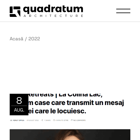
Acasă
2022
8
AUG.